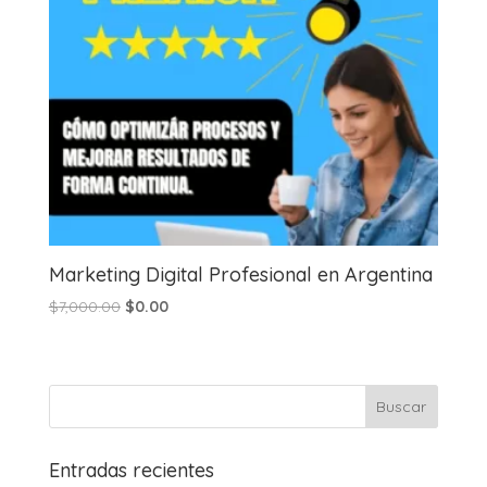
Marketing Digital Profesional en Argentina
Original
Current
$
7,000.00
$
0.00
price
price
was:
is:
$7,000.00.
$0.00.
Entradas recientes